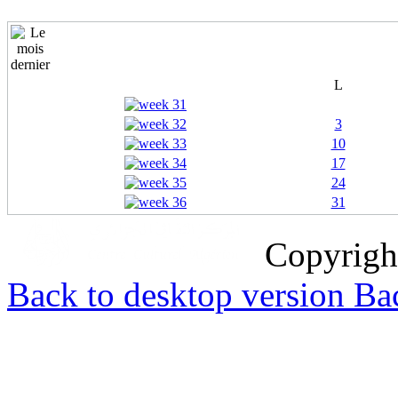
L
3
10
17
24
31
Copyrig
Back to desktop version
Bac