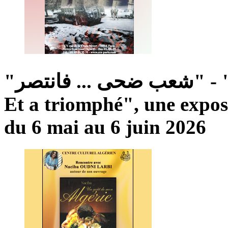
...
ضحى
"شعب
فانتصر"
-
Et
a
triomphé",
une
expos
du
6
mai
au
6
juin
2026