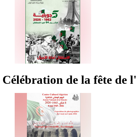
Célébration
de
la
fête
de
l