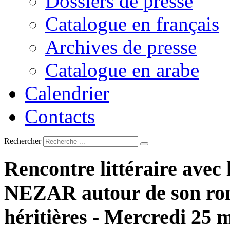
Dossiers de presse
Catalogue en français
Archives de presse
Catalogue en arabe
Calendrier
Contacts
Rechercher
Rencontre
littéraire
avec
NEZAR
autour
de
son
ro
héritières
-
Mercredi
25
m