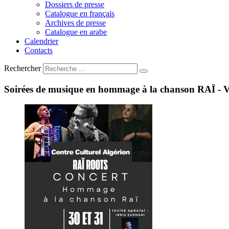
Dossiers de presse
Catalogue en français
Archives de presse
Catalogue en arabe
Calendrier
Contacts
Rechercher
Soirées
de
musique
en
hommage
à
la
chanson
RAÏ
-
V