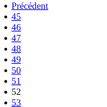
Précédent
45
46
47
48
49
50
51
52
53