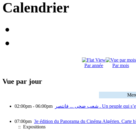
Calendrier
Par année
Par mois
Vue par jour
Merc
02:00pm - 06:00pm
شعب ضحى ... فانتصر . Un 
07:00pm
3e édition du Panorama du Cinéma Algérien. Carte bla
:: Expositions