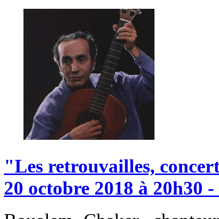
"Les
retrouvailles,
concer
20
octobre
2018
à
20h30
-