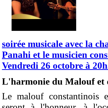
soirée
musicale
avec
la
ch
Panahi
et
le
musicien
cons
Vendredi
26
octobre
à
20h
L'harmonie du Malouf et 
Le malouf constantinois e
seront à l'honneur, à l'oc