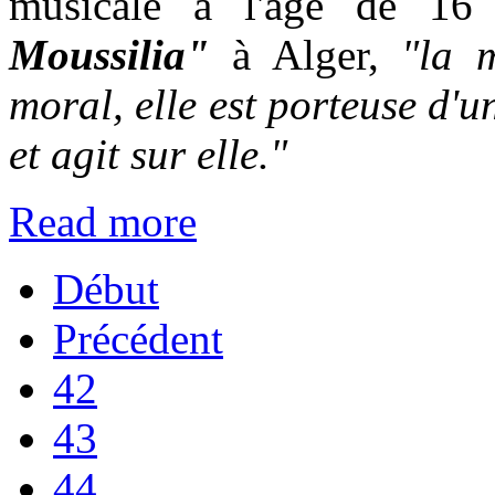
musicale à l'âge de 16 
Moussilia"
à Alger,
"la m
moral, elle est porteuse d'
et agit sur elle."
Read more
Début
Précédent
42
43
44