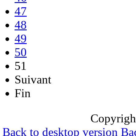
47
48
49
50
51
Suivant
Fin
Copyrig
Back to desktop version
Bac