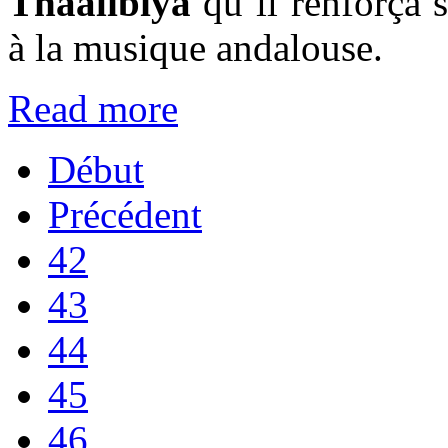
Thaâlibiya
qu’il renforça s
à la musique andalouse.
Read more
Début
Précédent
42
43
44
45
46