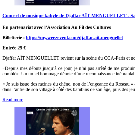
Concert
de
musique
kabyle
de
Djaffar
AÏT
MENGUELLET
-
S
En partenariat avec l’Association Au Fil des Cultures
Billetterie :
https://my.weezevent.com/djaffar-ait-menguellet
Entrée 25 €
Djaffar AÏT MENGUELLET revient sur la scène du CCA-Paris et nous 
«Depuis mes débuts jusqu’à ce jour, je n’ai pas arrêté de me produir
comblé». Un un tel hommage dénote d’une reconnaissance inébran
« Je suis issue des racines du chêne, non de l’engeance du Roseau »
dans l’antre de son village à côté des bambins de son âge, puis des j
Read more