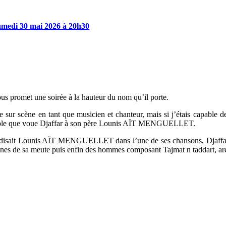
amedi
30
mai
2026
à
20h30
promet une soirée à la hauteur du nom qu’il porte.
e sur scène en tant que musicien et chanteur, mais si j’étais capable
lable que voue Djaffar à son père Lounis AÏT MENGUELLET.
 disait Lounis AÏT MENGUELLET dans l’une de ses chansons, Djaffar, so
eunes de sa meute puis enfin des hommes composant Tajmat n taddart, ar