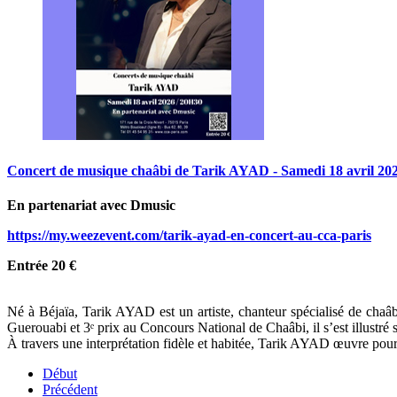
Concert
de
musique
chaâbi
de
Tarik
AYAD
-
Samedi
18
avril
20
En partenariat avec Dmusic
https://my.weezevent.com/tarik-ayad-en-concert-au-cca-paris
Entrée 20 €
Né à Béjaïa, Tarik AYAD est un artiste, chanteur spécialisé de c
Guerouabi et 3ᵉ prix au Concours National de Chaâbi, il s’est illustré
À travers une interprétation fidèle et habitée, Tarik AYAD œuvre pour la
Début
Précédent