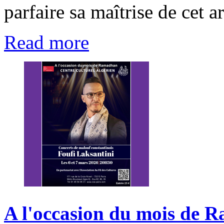
parfaire sa maîtrise de cet 
Read more
A
l'occasion
du
mois
de
R