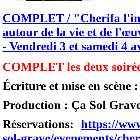
COMPLET
/
"Cherifa
l'i
autour
de
la
vie
et
de
l'œu
-
Vendredi
3
et
samedi
4
a
COMPLET les deux soiré
Écriture et mise en scène 
Production : Ça Sol Grav
Réservations:
https://www
sol-grave/evenements/cheri