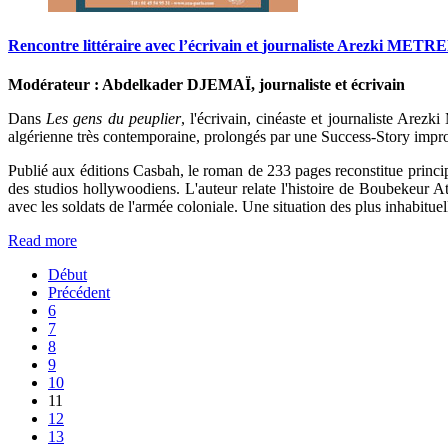
Rencontre
littéraire
avec
l’écrivain
et
journaliste
Arezki
METRE
Modérateur : Abdelkader DJEMAÏ, journaliste et écrivain
Dans
Les gens du peuplier
, l'écrivain, cinéaste et journaliste Arez
algérienne très contemporaine, prolongés par une Success-Story improba
Publié aux éditions Casbah, le roman de 233 pages reconstitue principa
des studios hollywoodiens. L'auteur relate l'histoire de Boubekeur At
avec les soldats de l'armée coloniale. Une situation des plus inhabituell
Read more
Début
Précédent
6
7
8
9
10
11
12
13