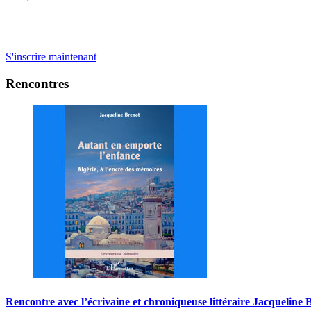
S'inscrire maintenant
Rencontres
Rencontre
avec
l’écrivaine
et
chroniqueuse
littéraire
Jacqueline