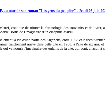
F,
au
tour
de
son
roman
"Les
gens
du
peuplier"
-
Jeudi
26
juin
20
ki Metref, continue de triturer la chronologie des souvenirs et de livr
ble, sortie de l'imaginaire d'un cinéphile assidu.
lement la vie d'une partie des Algériens, entre 1958 et le recouvrement
amar fraichement arrivé dans cette cité en 1958, à l'âge de six ans, et 
e qui va nourrir l'imaginaire des enfants de la cité, qui vont, chacun à s