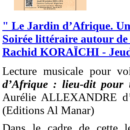
"
Le
Jardin
d’Afrique.
Un
Soirée
littéraire
autour
de
Rachid
KORAÏCHI
-
Jeu
Lecture musicale pour vo
d’Afrique : lieu-dit pour
Aurélie ALLEXANDRE d
(Editions Al Manar)
Dans le cadre de cette lec