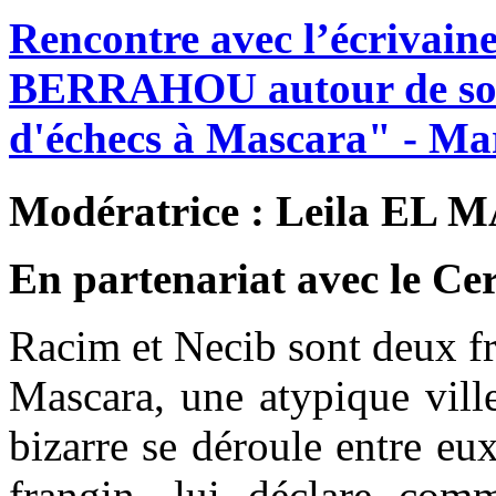
Rencontre
avec
l’écrivain
BERRAHOU
autour
de
s
d'échecs
à
Mascara"
-
Ma
Modératrice : Leila EL MA
En partenariat avec le Ce
Racim et Necib sont deux frè
Mascara, une atypique vill
bizarre se déroule entre eu
frangin, lui déclare com